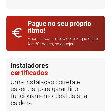
Pague no seu próprio
euro
ritmo!
Financie sua caldeira do jeito que quiser.
Até 60 meses, se desejar.
Instaladores
certificados
Uma instalação correta é
essencial para garantir o
funcionamento ideal da sua
caldeira.