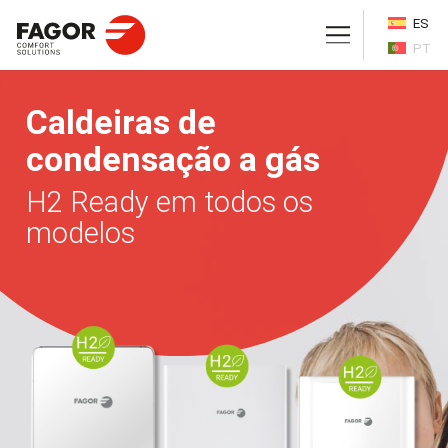
ES
PT
Caldeiras de
condensação a gás
H2 Ready em todos os
modelos