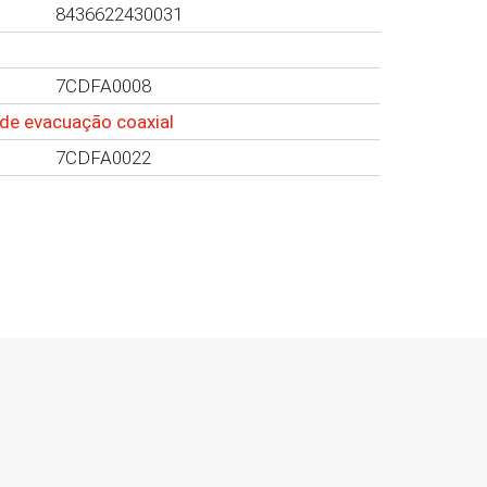
8436622430031
7CDFA0008
t de evacuação coaxial
7CDFA0022