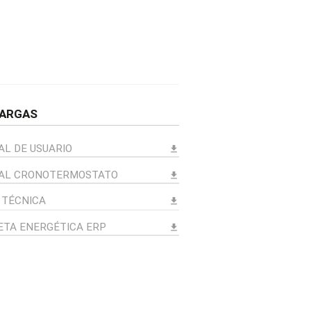
ARGAS
L DE USUARIO
download
AL CRONOTERMOSTATO
download
 TÉCNICA
download
ETA ENERGÉTICA ERP
download