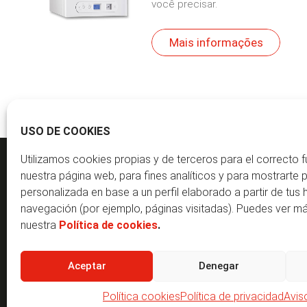
você precisar.
Mais informações
USO DE COOKIES
Utilizamos cookies propias y de terceros para el correcto 
nuestra página web, para fines analíticos y para mostrarte 
personalizada en base a un perfil elaborado a partir de tus 
REACH THE MARKET S.L.
C
navegación (por ejemplo, páginas visitadas). Puedes ver m
Parque Tecnológico Garaia. Goiru kalea 1
(+
nuestra
Política de cookies
.
20500 Arrasate – Mondragón, Gipuzkoa (SPAIN)
at
Aceptar
Denegar
Política de privacidade
|
Política de cookies
|
Aviso legal
Política cookies
Política de privacidad
Avis