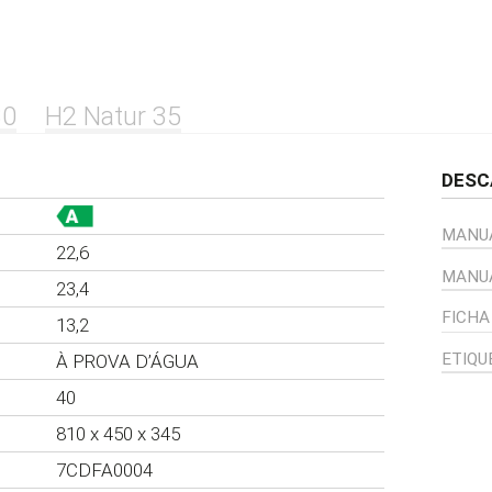
30
H2 Natur 35
DESC
MANUA
22,6
MANU
23,4
FICHA
13,2
ETIQU
À PROVA D’ÁGUA
40
810 x 450 x 345
7CDFA0004