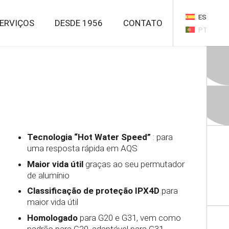
ES
ERVIÇOS
DESDE 1956
CONTATO
PT
Tecnologia “Hot Water Speed”
: para
uma resposta rápida em AQS
Maior vida útil
graças ao seu permutador
de alumínio
Classificação de proteção IPX4D
para
maior vida útil
Homologado
para G20 e G31, vem como
padrão para G20, adaptável para G31