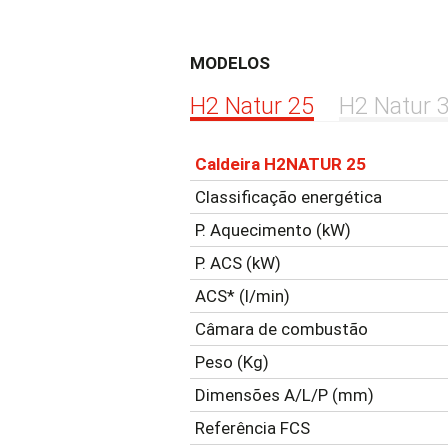
MODELOS
H2 Natur 25
H2 Natur 
Caldeira H2NATUR 25
Classificação
energética
P.
Aquecimento
(kW)
P. ACS (kW)
ACS* (l/min)
Câmara de combustão
Peso (Kg)
Dimensões
A/L/P (mm)
Referência
FCS