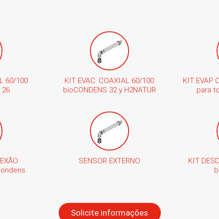
L 60/100
KIT EVAC. COAXIAL 60/100
KIT EVAP 
 26
bioCONDENS 32 y H2NATUR
para 
NEXÃO
SENSOR EXTERNO
KIT DES
condens
b
Solicite informações