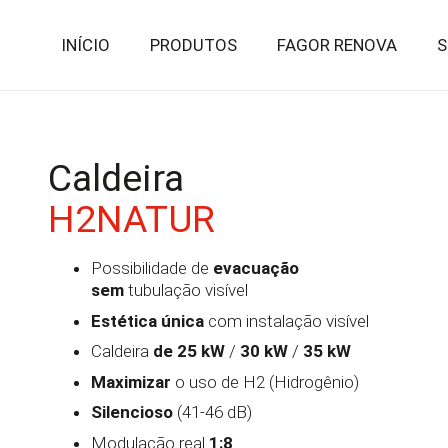
INÍCIO
PRODUTOS
FAGOR RENOVA
S
Caldeira
H2NATUR
Possibilidade de
evacuação
sem
tubulação visível
Estética única
com instalação visível
Caldeira
de 25 kW
/
30 kW
/
35 kW
Maximizar
o uso de H2 (Hidrogênio)
Silencioso
(41-46 dB)
Modulação real
1:8